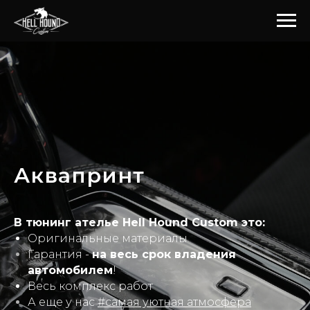
Аквапринт
В тюнинг ателье Hell Hound Custom это:
Оригинальные материалы
Гарантия -
на весь срок владения
автомобилем
!
Весь комплекс работ
А еще у нас
#самая уютная атмосфера