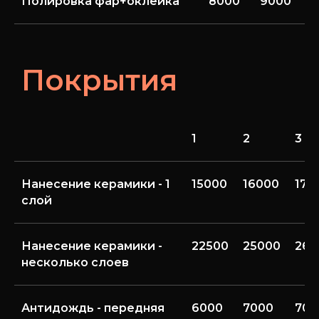
Полировка фар+оклейка
8000
9000
Покрытия
1
2
3
Нанесение керамики - 1
15000
16000
170
слой
Нанесение керамики -
22500
25000
262
несколько слоев
Антидождь - передняя
6000
7000
700