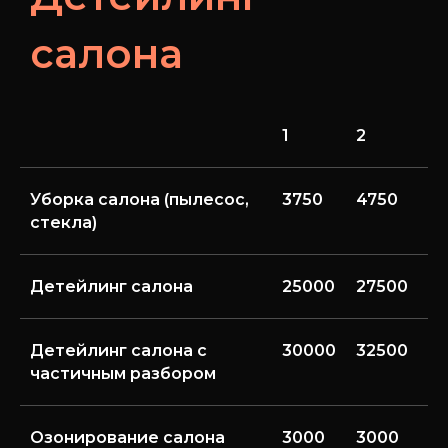
салона
1
2
3
Уборка салона (пылесос,
3750
4750
5
стекла)
Детейлинг салона
25000
27500
3
Детейлинг салона с
30000
32500
3
частичным разбором
Озонирование салона
3000
3000
3