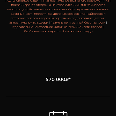
подголовников сидений
|
#перетяжка центрального подлокотника
|
#дизайнерская отстрочка центров сидений
|
#дизайнерская
перфорация
|
#изменение кроя сидений
|
#перетяжка основания
дверных карт
|
#перетяжка дверных вставок
|
#дизайнерская
отстрочка вставок дверей
|
#перетяжка подлокотника двери
|
#перетяжка ручки двери
|
#замена лент ремней безопасности
|
#добавление контрастной нитки на верхние части дверей
|
#добавление контрастной нитки на торпедо
570 000₽*