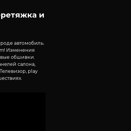
еретяжка и
роде автомобиль.
om! Изменения
овые обшивки.
анелей салона,
Телевизор, play
шествиях.