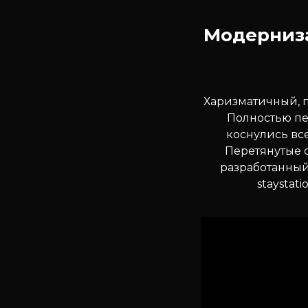
Модерниза
Харизматичный, 
Полностью пе
коснулись вс
Перетянутые с
разработанный 
staystat