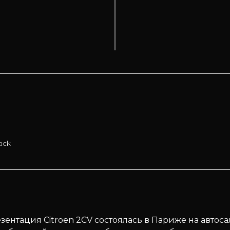
1
ack
нтация Citroen 2СV состоялась в Париже на автосал