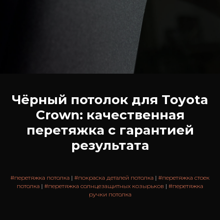
Чёрный потолок для Toyota
Crown: качественная
перетяжка с гарантией
результата
#перетяжка потолка
|
#покраска деталей потолка
|
#перетяжка стоек
потолка
|
#перетяжка солнцезащитных козырьков
|
#перетяжка
ручки потолка