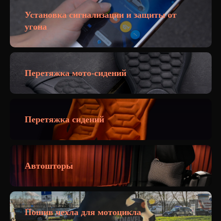
Установка сигнализации и защиты от
угона
Перетяжка мото-сидений
Перетяжка сидений
Автошторы
Пошив чехла для мотоцикла