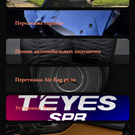
Перетяжка торпедо
Пошив автомобильных подушечек
Перетяжка Air-Bag руля
Установка Teyes