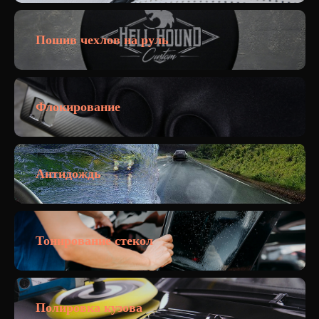
Пошив чехлов на руль
Флокирование
Антидождь
Тонирование стекол
Полировка кузова